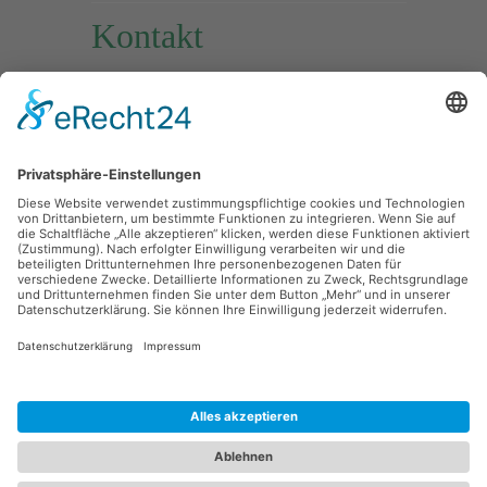
Kontakt
Adresse:
Gambacher Straße 25,
84098 Hohenthann
Telefon:
08784 / 1442
E-Mail:
vorstand@fc-
hohenthann.de
brain-thing.com
© 2026. All rights